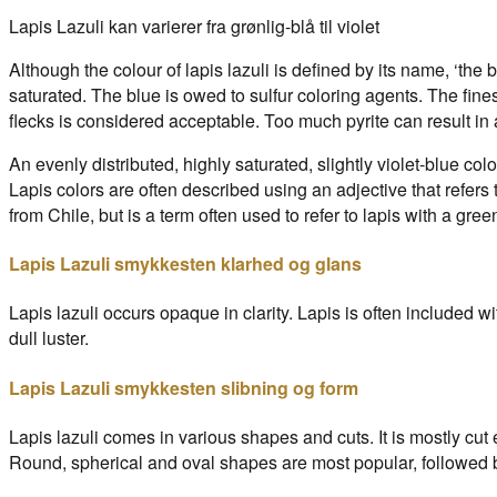
Lapis Lazuli kan varierer fra grønlig-blå til violet
Although the colour of lapis lazuli is defined by its name, ‘the 
saturated. The blue is owed to sulfur coloring agents. The fine
flecks is considered acceptable. Too much pyrite can result in a
An evenly distributed, highly saturated, slightly violet-blue color
Lapis colors are often described using an adjective that refers 
from Chile, but is a term often used to refer to lapis with a gree
Lapis Lazuli smykkesten klarhed og glans
Lapis lazuli occurs opaque in clarity. Lapis is often included 
dull luster.
Lapis Lazuli smykkesten slibning og form
Lapis lazuli comes in various shapes and cuts. It is mostly cu
Round, spherical and oval shapes are most popular, followed by