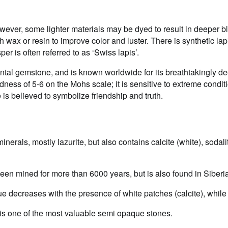
owever, some lighter materials may be dyed to result in deeper b
 wax or resin to improve color and luster. There is synthetic la
er is often referred to as ‘Swiss lapis’.
tal gemstone, and is known worldwide for its breathtakingly dee
ness of 5-6 on the Mohs scale; it is sensitive to extreme condit
 is believed to symbolize friendship and truth.
nerals, mostly lazurite, but also contains calcite (white), sodalit
een mined for more than 6000 years, but is also found in Siberi
lue decreases with the presence of white patches (calcite), while 
i is one of the most valuable semi opaque stones.