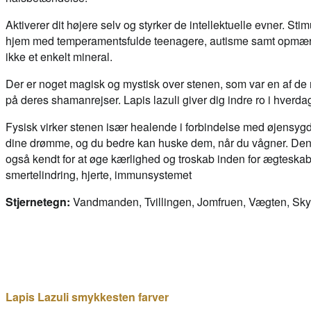
Aktiverer dit højere selv og styrker de intellektuelle evner. S
hjem med temperamentsfulde teenagere, autisme samt opmærksom
ikke et enkelt mineral.
Der er noget magisk og mystisk over stenen, som var en af de 
på deres shamanrejser. Lapis lazuli giver dig indre ro i hver
Fysisk virker stenen især healende i forbindelse med øjensy
dine drømme, og du bedre kan huske dem, når du vågner. Denne
også kendt for at øge kærlighed og troskab inden for ægteskabet
smertelindring, hjerte, immunsystemet
Stjernetegn:
Vandmanden, Tvillingen, Jomfruen, Vægten, Skyt
Lapis Lazuli smykkesten farver