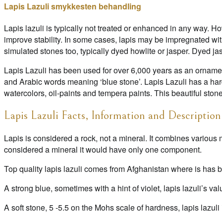
Lapis Lazuli smykkesten behandling
Lapis lazuli is typically not treated or enhanced in any way. H
improve stability. In some cases, lapis may be impregnated with
simulated stones too, typically dyed howlite or jasper. Dyed jasp
Lapis Lazuli has been used for over 6,000 years as an ornamen
and Arabic words meaning ‘blue stone’. Lapis Lazuli has a hard
watercolors, oil-paints and tempera paints. This beautiful stone
Lapis Lazuli Facts, Information and Description
Lapis is considered a rock, not a mineral. It combines various mi
considered a mineral it would have only one component.
Top quality lapis lazuli comes from Afghanistan where is has b
A strong blue, sometimes with a hint of violet, lapis lazuli’s va
A soft stone, 5 -5.5 on the Mohs scale of hardness, lapis lazul