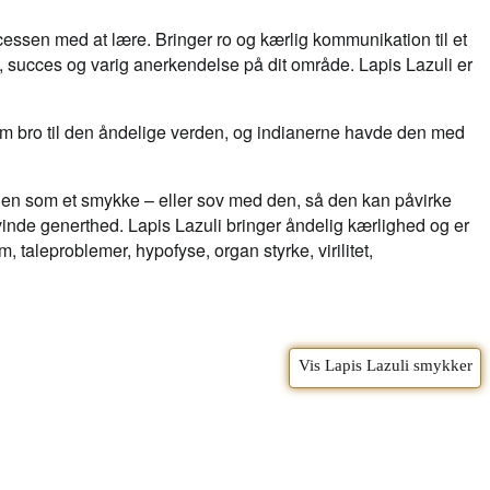
ocessen med at lære. Bringer ro og kærlig kommunikation til et
succes og varig anerkendelse på dit område. Lapis Lazuli er
som bro til den åndelige verden, og indianerne havde den med
en som et smykke – eller sov med den, så den kan påvirke
inde generthed. Lapis Lazuli bringer åndelig kærlighed og er
 taleproblemer, hypofyse, organ styrke, virilitet,
Vis Lapis Lazuli smykker