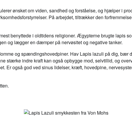
timulerer ønsket om viden, sandhed og forståelse, og hjælper i pr
hedsforstyrrelser. På arbejdet, tiltrækker den forfremmelse, 
mest benyttede i oldtidens religioner. Ægypterne brugte lapis 
dagen og lægger en dæmper på nervøsitet og negative tanker.
gdomme og spændingshovedpiner. Hav Lapis lazuli på dig, bær d
 stærke indre kraft kan også opbygge mod, selvtillid, og overv
. Er også god ved sinus lidelser, kræft, hovedpine, nervesystem,
ten.