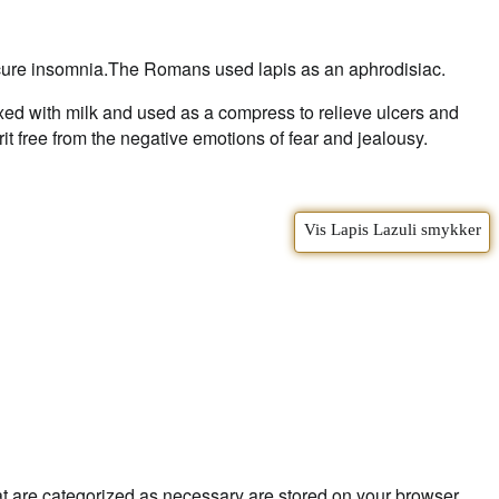
nd cure insomnia.The Romans used lapis as an aphrodisiac.
ed with milk and used as a compress to relieve ulcers and
it free from the negative emotions of fear and jealousy.
Vis Lapis Lazuli smykker
at are categorized as necessary are stored on your browser