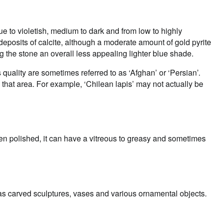
blue to violetish, medium to dark and from low to highly
 deposits of calcite, although a moderate amount of gold pyrite
ng the stone an overall less appealing lighter blue shade.
his quality are sometimes referred to as ‘Afghan’ or ‘Persian’.
m that area. For example, ‘Chilean lapis’ may not actually be
When polished, it can have a vitreous to greasy and sometimes
 as carved sculptures, vases and various ornamental objects.