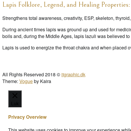
Lapis Folklore, Legend, and Healing Properties:
Strengthens total awareness, creativity, ESP, skeleton, thyroi
During ancient times lapis was ground up and used for medici
boils and, during the Middle Ages, lapis lazuli was believed to
Lapis is used to energize the throat chakra and when placed o
All Rights Reserved 2018 ©
itgraphic.dk
Theme:
Vogue
by Kaira
Luk
Privacy Overview
This website uses cookies to improve your experience while