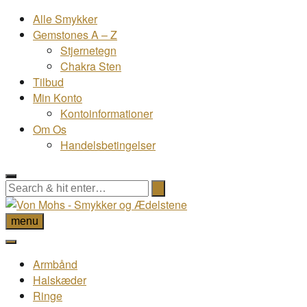
Alle Smykker
Gemstones A – Z
Stjernetegn
Chakra Sten
Tilbud
Min Konto
Kontoinformationer
Om Os
Handelsbetingelser
menu
Armbånd
Halskæder
Ringe