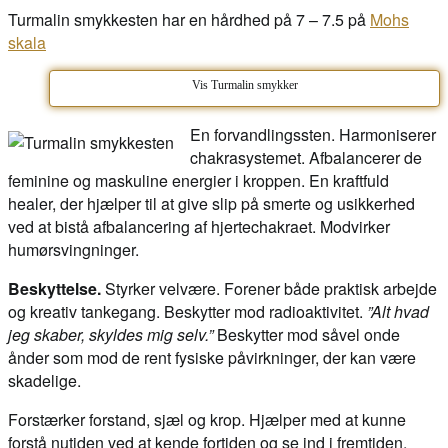
Turmalin smykkesten har en hårdhed på 7 – 7.5 på
Mohs
skala
Vis Turmalin smykker
En forvandlingssten. Harmoniserer
chakrasystemet. Afbalancerer de
feminine og maskuline energier i kroppen. En kraftfuld
healer, der hjælper til at give slip på smerte og usikkerhed
ved at bistå afbalancering af hjertechakraet. Modvirker
humørsvingninger.
Beskyttelse.
Styrker velvære. Forener både praktisk arbejde
og kreativ tankegang. Beskytter mod radioaktivitet.
”Alt hvad
jeg skaber, skyldes mig selv.”
Beskytter mod såvel onde
ånder som mod de rent fysiske påvirkninger, der kan være
skadelige.
Forstærker forstand, sjæl og krop. Hjælper med at kunne
forstå nutiden ved at kende fortiden og se ind i fremtiden.