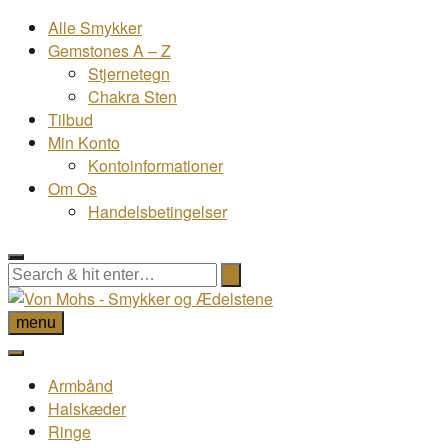
Alle Smykker
Gemstones A – Z
Stjernetegn
Chakra Sten
Tilbud
Min Konto
Kontoinformationer
Om Os
Handelsbetingelser
menu
Armbånd
Halskæder
Ringe