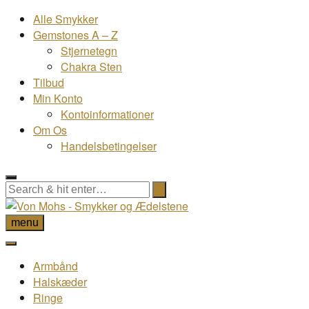
Alle Smykker
Gemstones A – Z
Stjernetegn
Chakra Sten
Tilbud
Min Konto
Kontoinformationer
Om Os
Handelsbetingelser
menu
Armbånd
Halskæder
Ringe