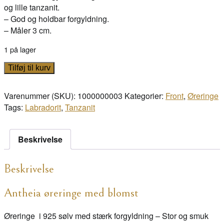
og lille tanzanit.
– God og holdbar forgyldning.
– Måler 3 cm.
1 på lager
Antheia
Tilføj til kurv
Labradorit
antal
Varenummer (SKU):
1000000003
Kategorier:
Front
,
Øreringe
Tags:
Labradorit
,
Tanzanit
Beskrivelse
Beskrivelse
Antheia øreringe med blomst
Øreringe i 925 sølv med stærk forgyldning – Stor og smuk