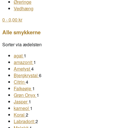
Øreringe
Vedhæng
0
- 0,00 kr
Alle smykkerne
Sorter via ædelsten
agat
1
amazonit
1
Ametyst
4
Bjergkrystal
6
Citrin
4
Falkeøje
1
Grøn Onyx
1
Jasper
1
karneol
1
Koral
2
Labradorit
2
Malakit
1