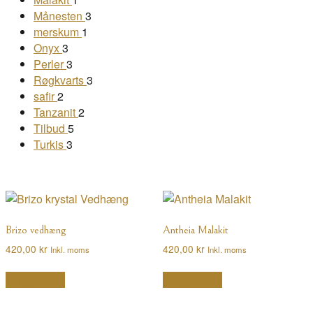
Månesten
3
merskum
1
Onyx
3
Perler
3
Røgkvarts
3
safir
2
Tanzanit
2
Tilbud
5
Turkis
3
Brizo vedhæng
Antheia Malakit
420,00
kr
420,00
kr
Inkl. moms
Inkl. moms
Tilføj til kurv
Tilføj til kurv