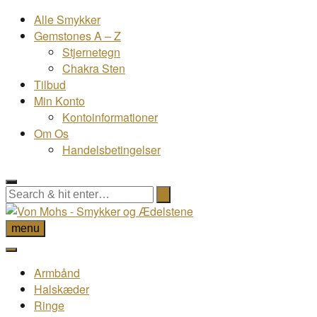
Alle Smykker
Gemstones A – Z
Stjernetegn
Chakra Sten
Tilbud
Min Konto
Kontoinformationer
Om Os
Handelsbetingelser
menu
Armbånd
Halskæder
Ringe