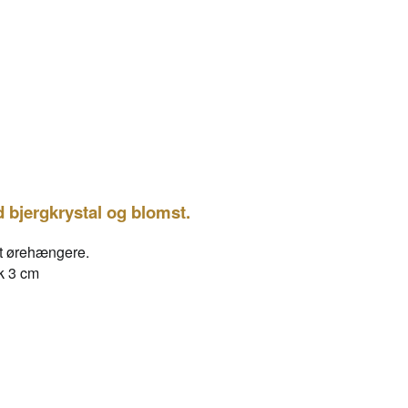
 bjergkrystal og blomst.
st ørehængere.
ik 3 cm