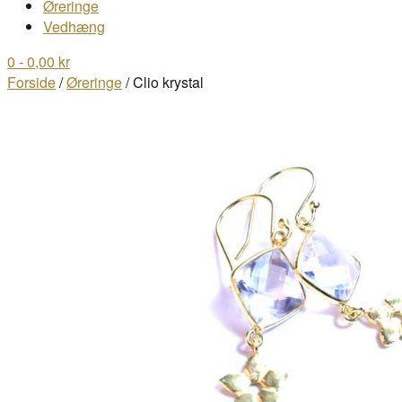
Øreringe
Vedhæng
0
- 0,00 kr
Forside
/
Øreringe
/ Clio krystal