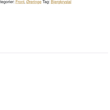
tegorier:
Front
,
Øreringe
Tag:
Bjergkrystal