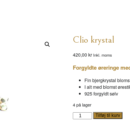
Clio krystal
420,00
kr
Inkl. moms
Forgyldte øreringe med
Fin bjergkrystal blom
I alt med blomst ørest
925 forgyldt sølv
4 på lager
Clio
Tilføj til kurv
krystal
antal