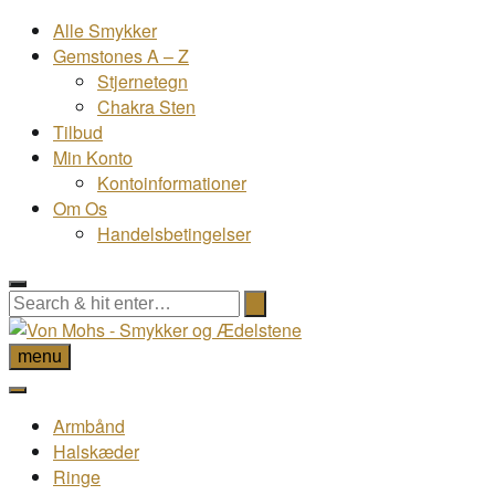
Alle Smykker
Gemstones A – Z
Stjernetegn
Chakra Sten
Tilbud
Min Konto
Kontoinformationer
Om Os
Handelsbetingelser
menu
Armbånd
Halskæder
Ringe