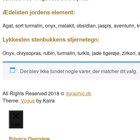
Ædelsten jordens element:
Agat, sort turmalin, onyx, malakit, obsidian, jaspis, aventurin, kva
Lykkesten stenbukkens stjernetegn:
Onyx, chrysopras, rubin, turmalin, turkis, jade tigerøje, zirkon, 
Der blev ikke fundet nogle varer, der matcher dit valg.
All Rights Reserved 2018 ©
itgraphic.dk
Theme:
Vogue
by Kaira
Luk
Privacy Overview