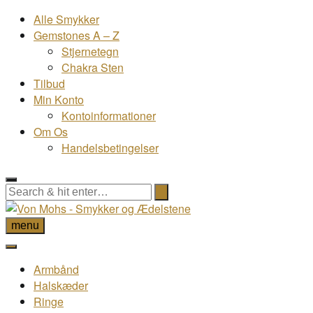
Alle Smykker
Gemstones A – Z
Stjernetegn
Chakra Sten
Tilbud
Min Konto
Kontoinformationer
Om Os
Handelsbetingelser
menu
Armbånd
Halskæder
Ringe