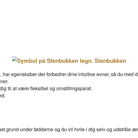
Stenbukken
ar egenskaber der forbedrer dine intuitive evner, så du med det t
oner.
g til at være fleksibel og omstillingsparat.
ed.
e fast grund under fødderne og du vil hvile i dig selv og udstråle