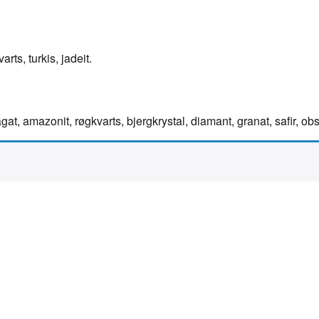
rts, turkis, jadeit.
agat, amazonit, røgkvarts, bjergkrystal, diamant, granat, safir, ob