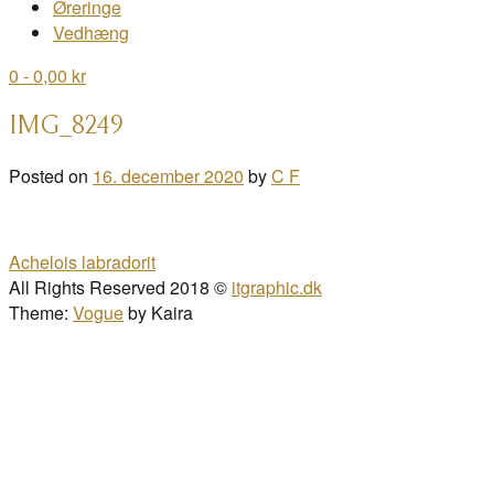
Øreringe
Vedhæng
0
- 0,00 kr
IMG_8249
Posted on
16. december 2020
by
C F
Post
Achelois labradorit
navigation
All Rights Reserved 2018 ©
itgraphic.dk
Theme:
Vogue
by Kaira