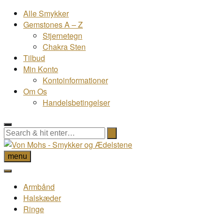
Alle Smykker
Gemstones A – Z
Stjernetegn
Chakra Sten
Tilbud
Min Konto
Kontoinformationer
Om Os
Handelsbetingelser
menu
Armbånd
Halskæder
Ringe