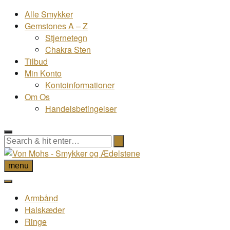
Alle Smykker
Gemstones A – Z
Stjernetegn
Chakra Sten
Tilbud
Min Konto
Kontoinformationer
Om Os
Handelsbetingelser
menu
Armbånd
Halskæder
Ringe