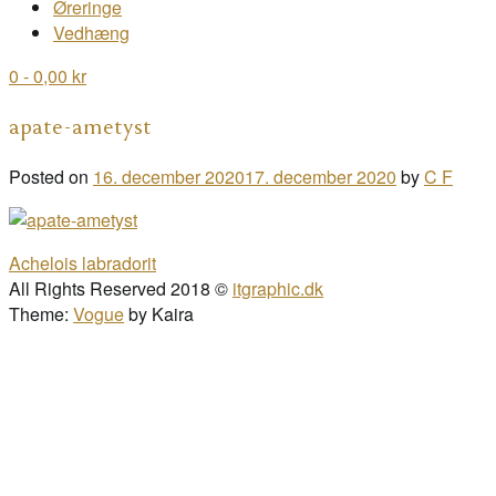
Øreringe
Vedhæng
0
- 0,00 kr
apate-ametyst
Posted on
16. december 2020
17. december 2020
by
C F
Post
Achelois labradorit
navigation
All Rights Reserved 2018 ©
itgraphic.dk
Theme:
Vogue
by Kaira