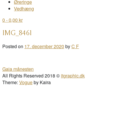
Øreringe
Vedhæng
0
- 0,00 kr
IMG_8461
Posted on
17. december 2020
by
C F
Post
Gaia månesten
navigation
All Rights Reserved 2018 ©
itgraphic.dk
Theme:
Vogue
by Kaira