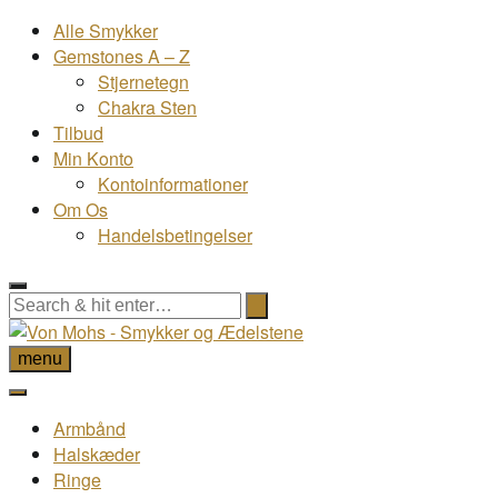
Alle Smykker
Gemstones A – Z
Stjernetegn
Chakra Sten
Tilbud
Min Konto
Kontoinformationer
Om Os
Handelsbetingelser
menu
Armbånd
Halskæder
Ringe