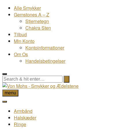
Alle Smykker
Gemstones A – Z
Stjernetegn
Chakra Sten
Tilbud
Min Konto
Kontoinformationer
Om Os
Handelsbetingelser
menu
Armbånd
Halskæder
Ringe