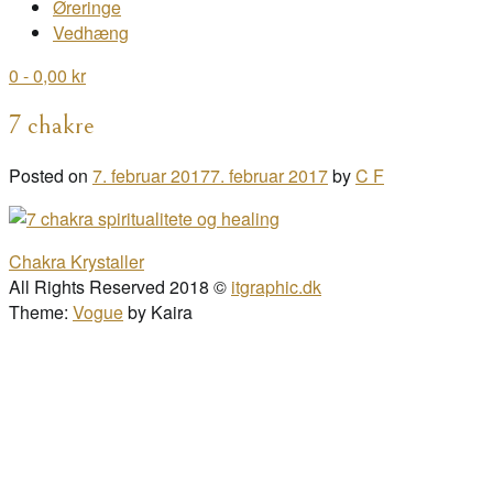
Øreringe
Vedhæng
0
- 0,00 kr
7 chakre
Posted on
7. februar 2017
7. februar 2017
by
C F
Post
Chakra Krystaller
navigation
All Rights Reserved 2018 ©
itgraphic.dk
Theme:
Vogue
by Kaira