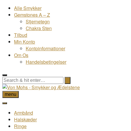
Alle Smykker
Gemstones A – Z
Stjernetegn
Chakra Sten
Tilbud
Min Konto
Kontoinformationer
Om Os
Handelsbetingelser
menu
Armbånd
Halskæder
Ringe