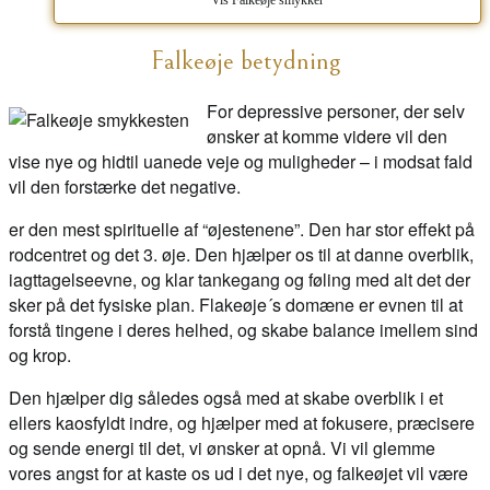
Vis Falkeøje smykker
Falkeøje betydning
For depressive personer, der selv
ønsker at komme videre vil den
vise nye og hidtil uanede veje og muligheder – i modsat fald
vil den forstærke det negative.
er den mest spirituelle af “øjestenene”. Den har stor effekt på
rodcentret og det 3. øje. Den hjælper os til at danne overblik,
iagttagelseevne, og klar tankegang og føling med alt det der
sker på det fysiske plan. Flakeøje´s domæne er evnen til at
forstå tingene i deres helhed, og skabe balance imellem sind
og krop.
Den hjælper dig således også med at skabe overblik i et
ellers kaosfyldt indre, og hjælper med at fokusere, præcisere
og sende energi til det, vi ønsker at opnå. Vi vil glemme
vores angst for at kaste os ud i det nye, og falkeøjet vil være