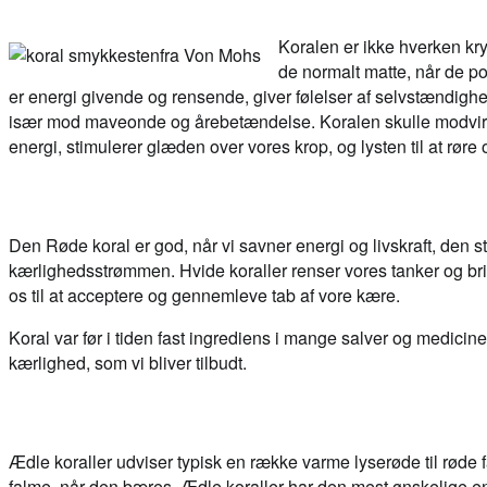
Koralen er ikke hverken krys
de normalt matte, når de 
er energi givende og rensende, giver følelser af selvstændigh
især mod maveonde og årebetændelse. Koralen skulle modvirke g
energi, stimulerer glæden over vores krop, og lysten til at røre
Den Røde koral er god, når vi savner energi og livskraft, den s
kærlighedsstrømmen. Hvide koraller renser vores tanker og brin
os til at acceptere og gennemleve tab af vore kære.
Koral var før i tiden fast ingrediens i mange salver og medic
kærlighed, som vi bliver tilbudt.
Ædle koraller udviser typisk en række varme lyserøde til røde f
falme, når den bæres. Ædle koraller har den mest ønskelige ensa