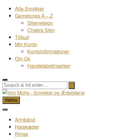
Alle Smykker
Gemstones A – Z
Stjernetegn
Chakra Sten
Tilbud
Min Konto
Kontoinformationer
Om Os
Handelsbetingelser
menu
Armbånd
Halskæder
Ringe