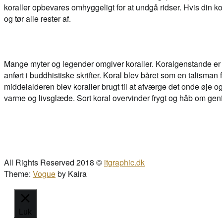
koraller opbevares omhyggeligt for at undgå ridser. Hvis din k
og tør alle rester af.
Mange myter og legender omgiver koraller. Koralgenstande er fu
anført i buddhistiske skrifter. Koral blev båret som en talisma
middelalderen blev koraller brugt til at afværge det onde øje og ti
varme og livsglæde. Sort koral overvinder frygt og håb om gen
All Rights Reserved 2018 ©
itgraphic.dk
Theme:
Vogue
by Kaira
Luk