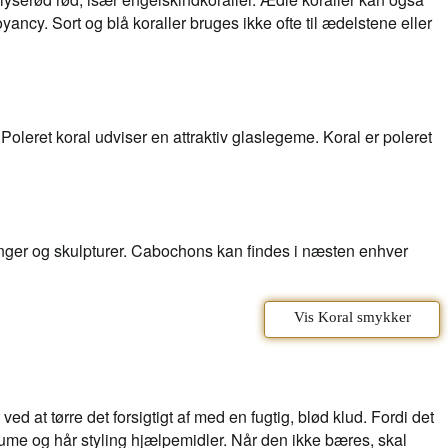
oyancy. Sort og blå koraller bruges ikke ofte til ædelstene eller
Poleret koral udviser en attraktiv glaslegeme. Koral er poleret
ringer og skulpturer. Cabochons kan findes i næsten enhver
Vis Koral smykker
d at tørre det forsigtigt af med en fugtig, blød klud. Fordi det
fume og hår styling hjælpemidler. Når den ikke bæres, skal