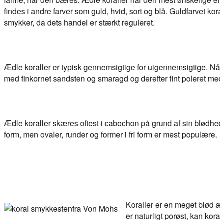
findes i andre farver som guld, hvid, sort og blå. Guldfarvet kor
smykker, da dets handel er stærkt reguleret.
Ædle koraller er typisk gennemsigtige for uigennemsigtige. Når 
med finkornet sandsten og smaragd og derefter fint poleret med 
Ædle koraller skæres oftest i cabochon på grund af sin blødhe
form, men ovaler, runder og former i fri form er mest populære.
Koraller er en meget blød æ
er naturligt porøst, kan ko