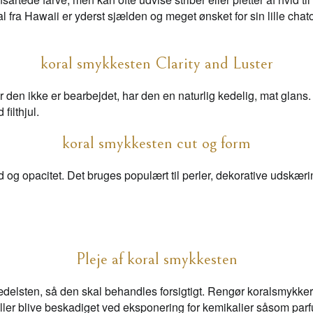
al fra Hawaii er yderst sjælden og meget ønsket for sin lille chat
koral smykkesten Clarity and Luster
den ikke er bearbejdet, har den en naturlig kedelig, mat glans. 
filthjul.
koral smykkesten cut og form
d og opacitet. Det bruges populært til perler, dekorative udskæ
Pleje af koral smykkesten
delsten, så den skal behandles forsigtigt. Rengør koralsmykker ve
raller blive beskadiget ved eksponering for kemikalier såsom par