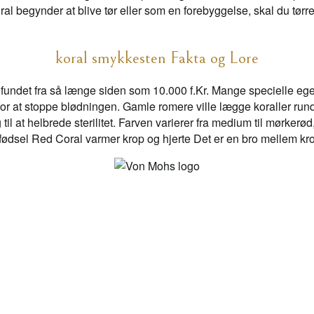
oral begynder at blive tør eller som en forebyggelse, skal du tø
koral smykkesten Fakta og Lore
ndet fra så længe siden som 10.000 f.Kr. Mange specielle egenska
n for at stoppe blødningen. Gamle romere ville lægge koraller ru
l at helbrede sterilitet. Farven varierer fra medium til mørkerød, s
fødsel Red Coral varmer krop og hjerte Det er en bro mellem kro