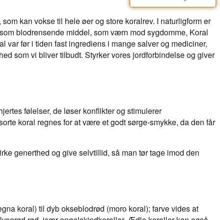
 som kan vokse til hele øer og store koralrev. I naturligform er
rugt som blodrensende middel, som værn mod sygdomme, Koral
ar før i tiden fast ingrediens i mange salver og mediciner,
 som vi bliver tilbudt. Styrker vores jordforbindelse og giver
rtes følelser, de løser konflikter og stimulerer
sorte koral regnes for at være et godt sørge-smykke, da den får
rke generthed og give selvtillid, så man tør tage imod den
gna koral) til dyb okseblodrød (moro koral); farve vides at
l lyserød rød, især engelskindkoraller. Ædle koraller kan også