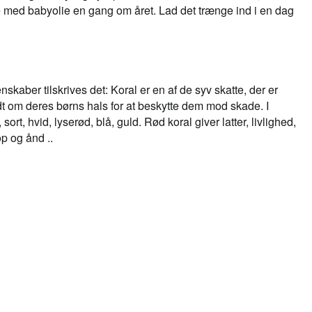
rre med babyolie en gang om året. Lad det trænge ind i en dag
ber tilskrives det: Koral er en af ​​de syv skatte, der er
ndt om deres børns hals for at beskytte dem mod skade. I
ort, hvid, lyserød, blå, guld. Rød koral giver latter, livlighed,
p og ånd ..