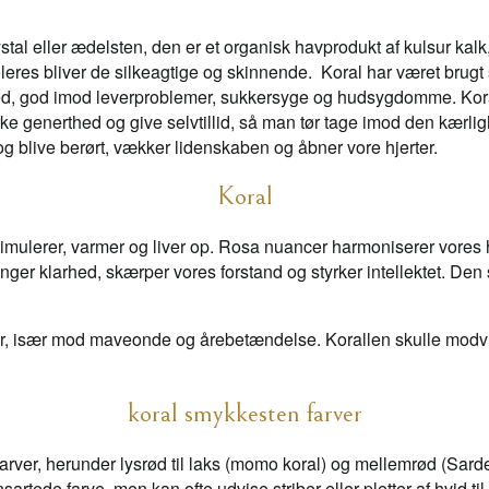
tal eller ædelsten, den er et organisk havprodukt af kulsur kalk,
poleres bliver de silkeagtige og skinnende. Koral har været b
ed, god imod leverproblemer, sukkersyge og hudsygdomme. Koral v
enerthed og give selvtillid, så man tør tage imod den kærlighed
 og blive berørt, vækker lidenskaben og åbner vore hjerter.
Koral
timulerer, varmer og liver op. Rosa nuancer harmoniserer vores hje
ger klarhed, skærper vores forstand og styrker intellektet. Den 
iner, især mod maveonde og årebetændelse. Korallen skulle modvi
koral smykkesten farver
arver, herunder lysrød til laks (momo koral) og mellemrød (Sarde
rtede farve, men kan ofte udvise striber eller pletter af hvid ti