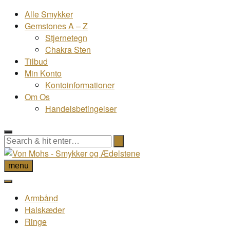
Alle Smykker
Gemstones A – Z
Stjernetegn
Chakra Sten
Tilbud
Min Konto
Kontoinformationer
Om Os
Handelsbetingelser
menu
Armbånd
Halskæder
Ringe