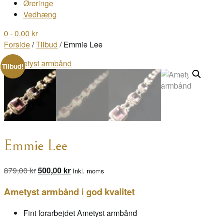
Øreringe
Vedhæng
0
- 0,00 kr
Forside
/
Tilbud
/ Emmie Lee
Tilbud!
Emmie Lee
Den
Den
879,00
kr
500,00
kr
Inkl. moms
oprindelige
aktuelle
Ametyst armbånd i god kvalitet
pris
pris
var:
er:
Fint forarbejdet Ametyst armbånd
879,00 kr.
500,00 kr.