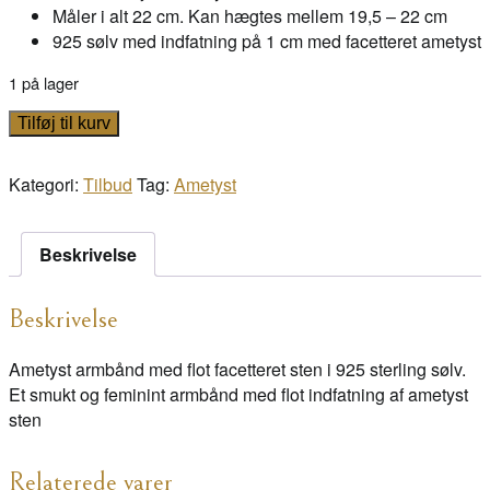
Måler i alt 22 cm. Kan hægtes mellem 19,5 – 22 cm
925 sølv med indfatning på 1 cm med facetteret ametyst
1 på lager
Emmie
Tilføj til kurv
Lee
antal
Kategori:
Tilbud
Tag:
Ametyst
Beskrivelse
Beskrivelse
Ametyst armbånd med flot facetteret sten i 925 sterling sølv.
Et smukt og feminint armbånd med flot indfatning af ametyst
sten
Relaterede varer