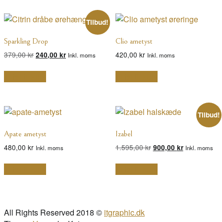
Tilbud!
Sparkling Drop
Clio ametyst
Den
Den
379,00
kr
420,00
kr
240,00
kr
Inkl. moms
Inkl. moms
oprindelige
aktuelle
pris
pris
Tilføj til kurv
Tilføj til kurv
var:
er:
379,00 kr.
240,00 kr.
Tilbud!
Apate ametyst
Izabel
Den
Den
480,00
kr
1.595,00
kr
900,00
kr
Inkl. moms
Inkl. moms
oprindelige
aktuelle
pris
pris
Tilføj til kurv
Tilføj til kurv
var:
er:
1.595,00 kr.
900,00 kr.
All Rights Reserved 2018 ©
itgraphic.dk