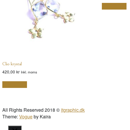
pri
Tilføj til kurv
var
1.5
Clio krystal
420,00
kr
Inkl. moms
Tilføj til kurv
All Rights Reserved 2018 ©
itgraphic.dk
Theme:
Vogue
by Kaira