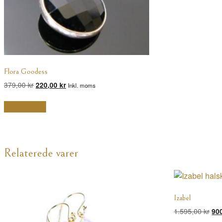
Flora Goodess
Den
Den
379,00
kr
220,00
kr
Inkl. moms
oprindelige
aktuelle
pris
pris
Tilføj til kurv
var:
er:
379,00 kr.
220,00 kr.
Relaterede varer
Izabel
De
1.595,00
kr
90
opr