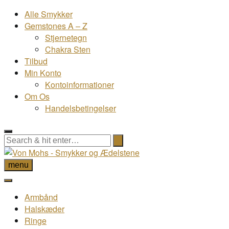
Alle Smykker
Gemstones A – Z
Stjernetegn
Chakra Sten
Tilbud
Min Konto
Kontoinformationer
Om Os
Handelsbetingelser
menu
Armbånd
Halskæder
Ringe