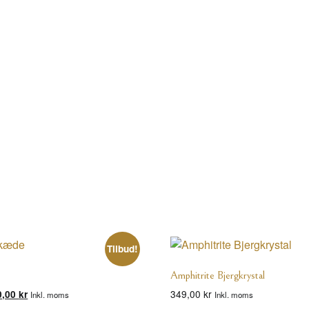
Tilbud!
Amphitrite Bjergkrystal
n
Den
349,00
kr
0,00
kr
Inkl. moms
Inkl. moms
indelige
aktuelle