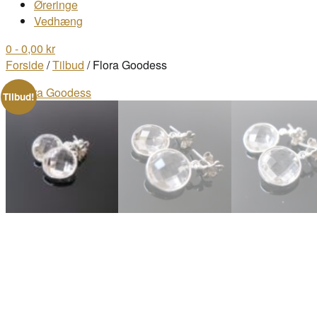
Øreringe
Vedhæng
0
- 0,00 kr
Forside
/
Tilbud
/ Flora Goodess
Tilbud!