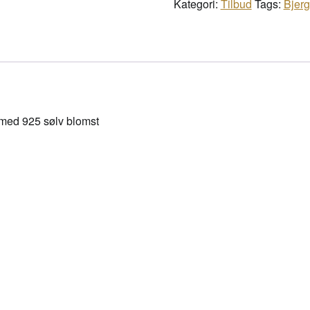
Kategori:
Tilbud
Tags:
Bjerg
n med 925 sølv blomst