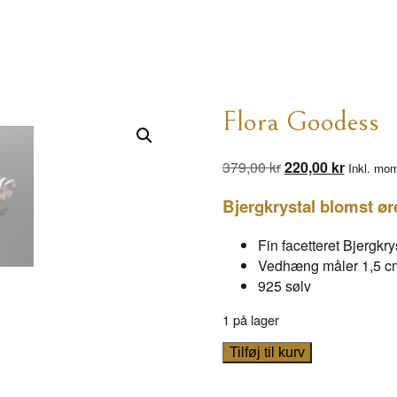
Flora Goodess
Den
Den
379,00
kr
220,00
kr
Inkl. mo
oprindelige
aktuelle
Bjergkrystal blomst ør
pris
pris
var:
er:
Fin facetteret Bjergkry
379,00 kr.
220,00 k
Vedhæng måler 1,5 cm 
925 sølv
1 på lager
Flora
Tilføj til kurv
Goodess
antal