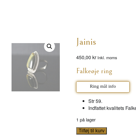
Jainis
450,00
kr
Inkl. moms
Falkeøje ring
Ring mål info
Str 59.
Indfattet kvalitets Falk
1 på lager
Jainis
Tilføj til kurv