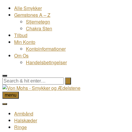
Alle Smykker
Gemstones A – Z
Stjernetegn
Chakra Sten
Tilbud
Min Konto
Kontoinformationer
Om Os
Handelsbetingelser
menu
Armbånd
Halskæder
Ringe