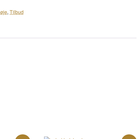
øje
,
Tilbud