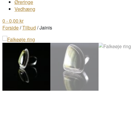
Øreringe
Vedhæng
0
- 0,00 kr
Forside
/
Tilbud
/ Jainis