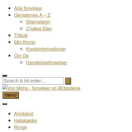
Alle Smykker
Gemstones A – Z
Stjernetegn
Chakra Sten
Tilbud
Min Konto
Kontoinformationer
Om Os
Handelsbetingelser
menu
Armbånd
Halskæder
Ringe