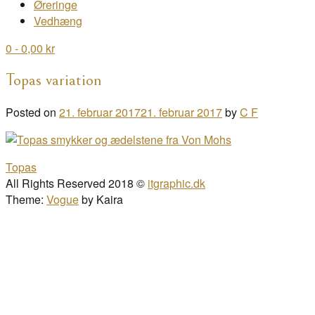
Øreringe
Vedhæng
0
- 0,00 kr
Topas variation
Posted on
21. februar 2017
21. februar 2017
by
C F
Post
Topas
navigation
All Rights Reserved 2018 ©
itgraphic.dk
Theme:
Vogue
by Kaira